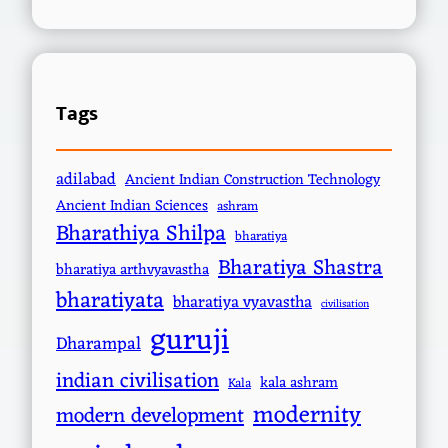
Tags
adilabad
Ancient Indian Construction Technology
Ancient Indian Sciences
ashram
Bharathiya Shilpa
bharatiya
Bharatiya Shastra
bharatiya arthvyavastha
bharatiyata
bharatiya vyavastha
civilisation
guruji
Dharampal
indian civilisation
kala ashram
Kala
modernity
modern development