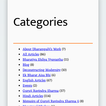
c
h
Categories
About Dharampalji's Work
(7)
All Articles
(86)
Bharatiya Shilpa Vyavastha
(11)
Blog
(8)
Deconstructing Modernity
(10)
Ek Bharat Aisa Bhi
(6)
English Articles
(67)
Events
(2)
Guruji Ravindra Sharma
(37)
Hindi Articles
(114)
Memoirs of Guruji Ravindra Sharma ji
(8)