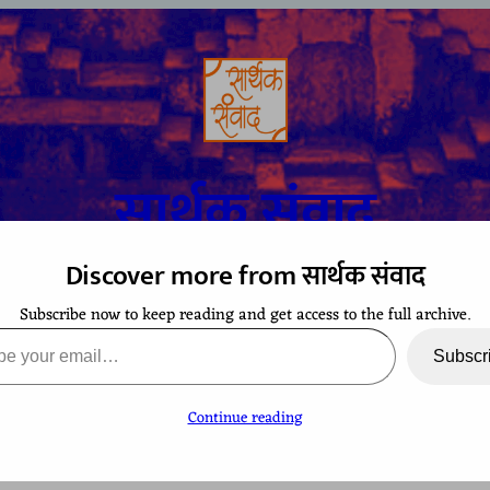
सार्थक संवाद
Discover more from सार्थक संवाद
Subscribe now to keep reading and get access to the full archive.
A space to gaze at the world from Bharatiya perspective
ail…
Subscr
Continue reading
TCHING
CONTACT
EVENTS