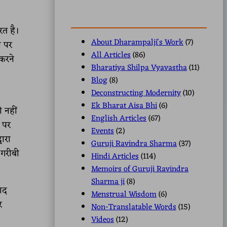
रत है।
About Dharampalji's Work
(7)
ी पर
All Articles
(86)
करने
Bharatiya Shilpa Vyavastha
(11)
Blog
(8)
Deconstructing Modernity
(10)
Ek Bharat Aisa Bhi
(6)
 नहीं
English Articles
(67)
ं पर
Events
(2)
ारा
Guruji Ravindra Sharma
(37)
 गरीबी
Hindi Articles
(114)
Memoirs of Guruji Ravindra
Sharma ji
(8)
बाद
Menstrual Wisdom
(6)
र
Non-Translatable Words
(15)
Videos
(12)