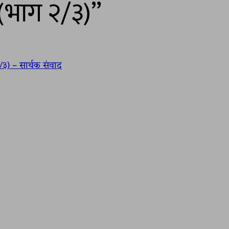
ा (भाग २/३)”
३/३) – सार्थक संवाद