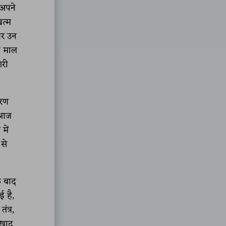
 अपने
खत्म
और उन
चे माल
गरी
ारण
। आज
में
 से
े बाद
ई है,
ंत्र,
 खाद