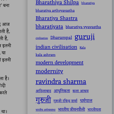
Bharathiya Shilpa
bharatiya
ा’ बना
bharatiya arthvyavastha
Bharatiya Shastra
जूद आज
bharatiyata
bharatiya vyavastha
ती है,
guruji
Dharampal
ी है,
civilisation
ास इतनी
indian civilisation
Kala
, या
kala ashram
ं इतनी
modern development
modernity
ला है।
ravindra sharma
ांदी
आधुनिकता
आदिलाबाद
कला आश्रम
करते
गुरुजी
धर्मपाल
गुरुजी रविन्द्र शर्मा
भारतीय जीवनशैली
भारतीयता
भारतीय अर्थव्यवस्था
 था।