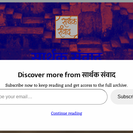
सार्थक संवाद
Discover more from सार्थक संवाद
Subscribe now to keep reading and get access to the full archive.
A space to gaze at the world from Bharatiya perspective
ail…
Subscr
Continue reading
TCHING
CONTACT
EVENTS