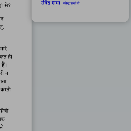
रविंद्र शर्मा
रवीन्द्र शर्मा जी
ां से?
धन-
्,
मारे
दौलत ही
हैं।
गरी न
 आता
ा करती
रेजों
गिक
ले