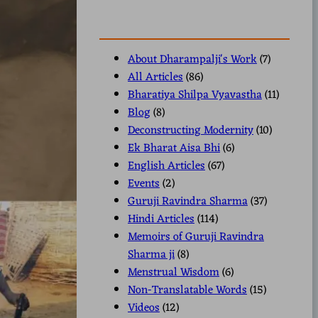
About Dharampalji's Work
(7)
All Articles
(86)
Bharatiya Shilpa Vyavastha
(11)
Blog
(8)
Deconstructing Modernity
(10)
Ek Bharat Aisa Bhi
(6)
English Articles
(67)
Events
(2)
Guruji Ravindra Sharma
(37)
Hindi Articles
(114)
Memoirs of Guruji Ravindra
Sharma ji
(8)
Menstrual Wisdom
(6)
Non-Translatable Words
(15)
Videos
(12)