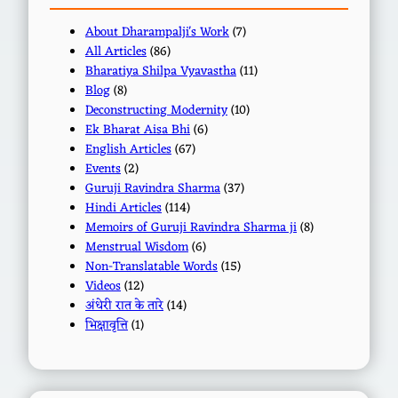
About Dharampalji's Work
(7)
All Articles
(86)
Bharatiya Shilpa Vyavastha
(11)
Blog
(8)
Deconstructing Modernity
(10)
Ek Bharat Aisa Bhi
(6)
English Articles
(67)
Events
(2)
Guruji Ravindra Sharma
(37)
Hindi Articles
(114)
Memoirs of Guruji Ravindra Sharma ji
(8)
Menstrual Wisdom
(6)
Non-Translatable Words
(15)
Videos
(12)
अंधेरी रात के तारे
(14)
भिक्षावृत्ति
(1)