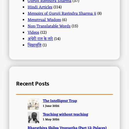
Guruji Ravindra Sharma
(37)
Hindi Articles
(114)
Memoirs of Guruji Ravindra Sharma ji
(8)
Menstrual Wisdom
(6)
Non-Translatable Words
(15)
Videos
(12)
अंधेरी रात के तारे
(14)
भिक्षावृत्ति
(1)
Recent Posts
The Intelligent Trap
1 June 2026
Teaching without teaching
1 May 2026
Bharathiya Shilpa Vyavastha (Part 12: Palaces)