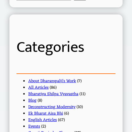
e
a
r
c
h
Categories
About Dharampalji's Work
(7)
All Articles
(86)
Bharatiya Shilpa Vyavastha
(11)
Blog
(8)
Deconstructing Modernity
(10)
Ek Bharat Aisa Bhi
(6)
English Articles
(67)
Events
(2)