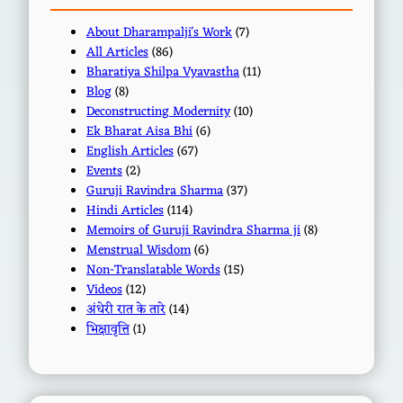
About Dharampalji's Work
(7)
All Articles
(86)
Bharatiya Shilpa Vyavastha
(11)
Blog
(8)
Deconstructing Modernity
(10)
Ek Bharat Aisa Bhi
(6)
English Articles
(67)
Events
(2)
Guruji Ravindra Sharma
(37)
Hindi Articles
(114)
Memoirs of Guruji Ravindra Sharma ji
(8)
Menstrual Wisdom
(6)
Non-Translatable Words
(15)
Videos
(12)
अंधेरी रात के तारे
(14)
भिक्षावृत्ति
(1)