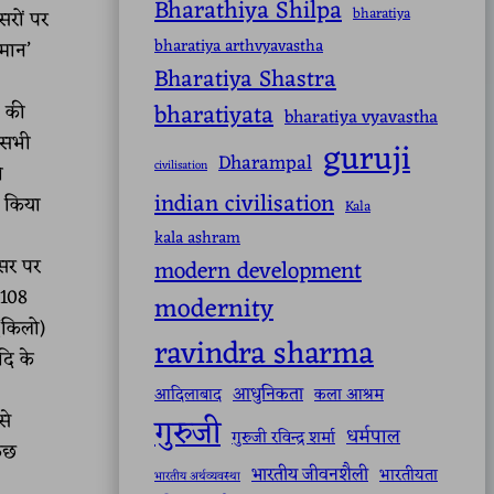
Bharathiya Shilpa
bharatiya
सरों पर
bharatiya arthvyavastha
मान’
Bharatiya Shastra
bharatiyata
’ की
bharatiya vyavastha
ि सभी
guruji
Dharampal
civilisation
ो
indian civilisation
न किया
Kala
kala ashram
वसर पर
modern development
 108
modernity
(किलो)
ravindra sharma
दि के
आधुनिकता
आदिलाबाद
कला आश्रम
से
गुरुजी
धर्मपाल
गुरुजी रविन्द्र शर्मा
कुछ
भारतीय जीवनशैली
भारतीयता
भारतीय अर्थव्यवस्था