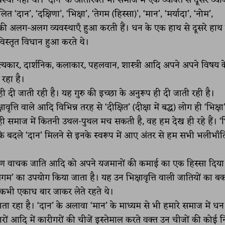
्था नहीं थी। ‘दान’ के अतिरिक्त भी समाज में एक व्यक्ति से दूसरे व्य
 ‘दान’, ‘दक्षिणा’, ‘भिक्षा’, ‘तेगम (हिस्सा)’, ‘मान’, ‘मर्यादा’, ‘नोम’,
 की अलग-अलग व्यवस्थाएँ हुआ करती हैं। धन के एक हाथ से दूसरे हा
स्तृत विधान हुआ करते थे।
ाहित्यकार, दार्शनिक, कलाकार, पहलवान, शास्त्री आदि अपने अपने विषय क
 रहा है।
ो ही दी जाती रही है। यह गुरु की इच्छा के अनुरूप ही दी जाती रही है।
ावृत्ति वाले आदि विभिन्न तरह से ‘दीक्षित’ (दीक्षा में बद्ध) लोग ही ‘भिक्षा
से ही समाज में कितनी उथल-पुथल मच सकती है, वह हम देख ही रहे हैं। ‘भि
्षा के बदले ‘दान’ मिलने से इनके स्वरूप में आए अंतर से हम सभी भलीभाँत
तिपुराण वाचक जाति आदि को अपने यजमानों की कमाई का एक हिस्सा दिया
 ’तेगम’ का उपयोग किया जाता है। यह उन भिक्षावृत्ति वाली जातियों का ब
 कभी एकाध बार जाकर लेते रहते थे।
ाता रहा है। ‘दान’ के अलावा ‘मान’ के माध्यम से भी हमारे समाज में धन
कारों आदि में कारीगरों की चीजें इस्तेमाल करते वक्त उन चीजों की कोई नि