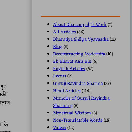
About Dharampalji's Work
(7)
All Articles
(86)
Bharatiya Shilpa Vyavastha
(11)
Blog
(8)
Deconstructing Modernity
(10)
Ek Bharat Aisa Bhi
(6)
English Articles
(67)
Events
(2)
Guruji Ravindra Sharma
(37)
बहुत
Hindi Articles
(114)
्री’
Memoirs of Guruji Ravindra
तांतरण
Sharma ji
(8)
Menstrual Wisdom
(6)
Non-Translatable Words
(15)
ा’ के
Videos
(12)