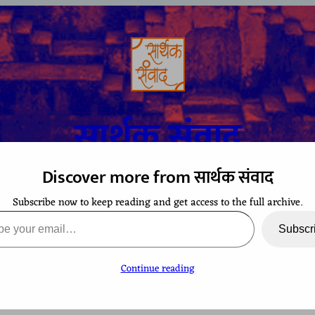
सार्थक संवाद
Discover more from सार्थक संवाद
Subscribe now to keep reading and get access to the full archive.
A space to gaze at the world from Bharatiya perspective
ail…
Subscr
Continue reading
TCHING
CONTACT
EVENTS