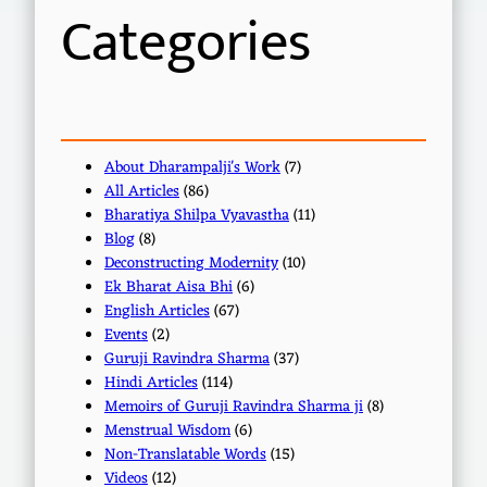
Categories
About Dharampalji's Work
(7)
All Articles
(86)
Bharatiya Shilpa Vyavastha
(11)
Blog
(8)
Deconstructing Modernity
(10)
Ek Bharat Aisa Bhi
(6)
English Articles
(67)
Events
(2)
Guruji Ravindra Sharma
(37)
Hindi Articles
(114)
Memoirs of Guruji Ravindra Sharma ji
(8)
Menstrual Wisdom
(6)
Non-Translatable Words
(15)
Videos
(12)