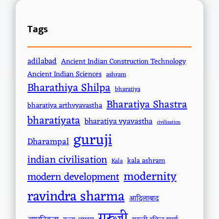
Tags
adilabad
Ancient Indian Construction Technology
Ancient Indian Sciences
ashram
Bharathiya Shilpa
bharatiya
Bharatiya Shastra
bharatiya arthvyavastha
bharatiyata
bharatiya vyavastha
civilisation
guruji
Dharampal
indian civilisation
kala ashram
Kala
modernity
modern development
ravindra sharma
आदिलाबाद
गुरुजी