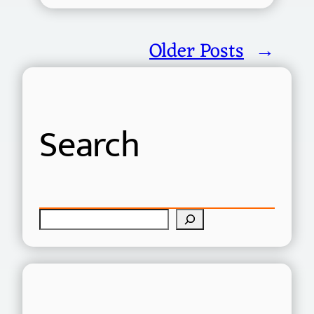
Older Posts
→
Search
S
e
a
r
c
h