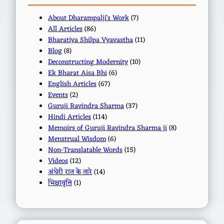
About Dharampalji's Work
(7)
All Articles
(86)
Bharatiya Shilpa Vyavastha
(11)
Blog
(8)
Deconstructing Modernity
(10)
Ek Bharat Aisa Bhi
(6)
English Articles
(67)
Events
(2)
Guruji Ravindra Sharma
(37)
Hindi Articles
(114)
Memoirs of Guruji Ravindra Sharma ji
(8)
Menstrual Wisdom
(6)
Non-Translatable Words
(15)
Videos
(12)
अंधेरी रात के तारे
(14)
भिक्षावृत्ति
(1)