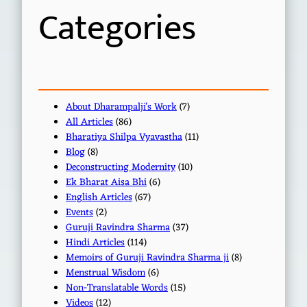
Categories
About Dharampalji's Work
(7)
All Articles
(86)
Bharatiya Shilpa Vyavastha
(11)
Blog
(8)
Deconstructing Modernity
(10)
Ek Bharat Aisa Bhi
(6)
English Articles
(67)
Events
(2)
Guruji Ravindra Sharma
(37)
Hindi Articles
(114)
Memoirs of Guruji Ravindra Sharma ji
(8)
Menstrual Wisdom
(6)
Non-Translatable Words
(15)
Videos
(12)