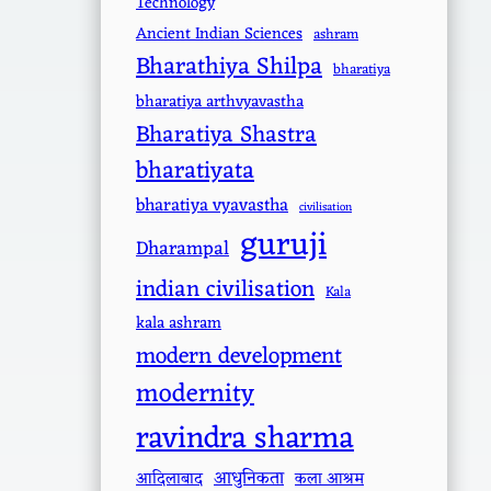
Technology
Ancient Indian Sciences
ashram
Bharathiya Shilpa
bharatiya
bharatiya arthvyavastha
Bharatiya Shastra
bharatiyata
bharatiya vyavastha
civilisation
guruji
Dharampal
indian civilisation
Kala
kala ashram
modern development
modernity
ravindra sharma
आधुनिकता
आदिलाबाद
कला आश्रम