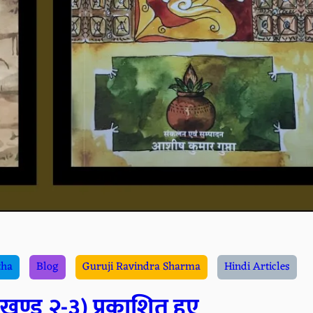
tha
Blog
Guruji Ravindra Sharma
Hindi Articles
खण्ड २-३) प्रकाशित हुए