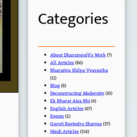
h
Categories
About Dharampalji's Work
(7)
All Articles
(86)
Bharatiya Shilpa Vyavastha
(11)
Blog
(8)
Deconstructing Modernity
(10)
Ek Bharat Aisa Bhi
(6)
English Articles
(67)
Events
(2)
Guruji Ravindra Sharma
(37)
Hindi Articles
(114)