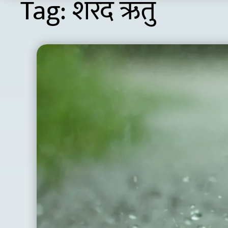
Tag:
शरद ऋतु