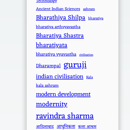
Technology
Ancient Indian Sciences
ashram
Bharathiya Shilpa
bharatiya
bharatiya arthvyavastha
Bharatiya Shastra
bharatiyata
bharatiya vyavastha
civilisation
guruji
Dharampal
indian civilisation
Kala
kala ashram
modern development
modernity
ravindra sharma
आधुनिकता
आदिलाबाद
कला आश्रम