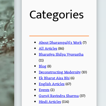
h
Categories
About Dharampalji's Work
(7)
All Articles
(86)
Bharatiya Shilpa Vyavastha
(11)
Blog
(8)
Deconstructing Modernity
(10)
Ek Bharat Aisa Bhi
(6)
English Articles
(67)
Events
(2)
Guruji Ravindra Sharma
(37)
Hindi Articles
(114)