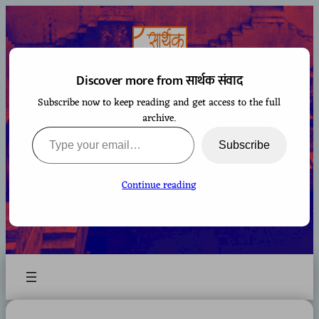
Skip
to
content
Discover more from सार्थक संवाद
Subscribe now to keep reading and get access to the full
सार्थक संवाद
archive.
Type your email…
Subscribe
Continue reading
A space to gaze at the world from Bharatiya
perspective