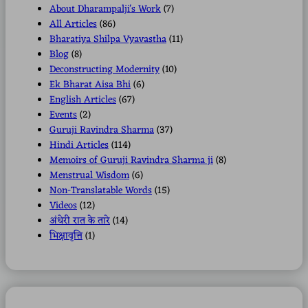
About Dharampalji's Work
(7)
All Articles
(86)
Bharatiya Shilpa Vyavastha
(11)
Blog
(8)
Deconstructing Modernity
(10)
Ek Bharat Aisa Bhi
(6)
English Articles
(67)
Events
(2)
Guruji Ravindra Sharma
(37)
Hindi Articles
(114)
Memoirs of Guruji Ravindra Sharma ji
(8)
Menstrual Wisdom
(6)
Non-Translatable Words
(15)
Videos
(12)
अंधेरी रात के तारे
(14)
भिक्षावृत्ति
(1)