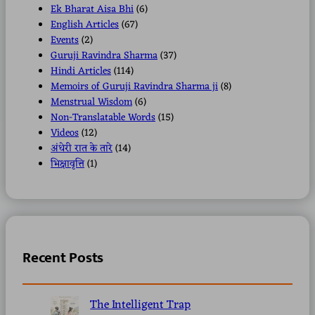
Ek Bharat Aisa Bhi
(6)
English Articles
(67)
Events
(2)
Guruji Ravindra Sharma
(37)
Hindi Articles
(114)
Memoirs of Guruji Ravindra Sharma ji
(8)
Menstrual Wisdom
(6)
Non-Translatable Words
(15)
Videos
(12)
अंधेरी रात के तारे
(14)
भिक्षावृत्ति
(1)
Recent Posts
The Intelligent Trap