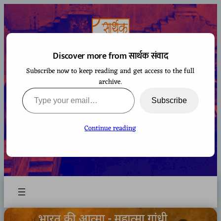
Skip
to
content
Discover more from सार्थक संवाद
Subscribe now to keep reading and get access to the full
सार्थक संवाद
archive.
Type your email…
Subscribe
Continue reading
A space to gaze at the world from Bharatiya
perspective