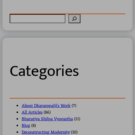
S
e
a
r
c
h
Categories
About Dharampalji's Work
(7)
All Articles
(86)
Bharatiya Shilpa Vyavastha
(11)
Blog
(8)
Deconstructing Modernity
(10)