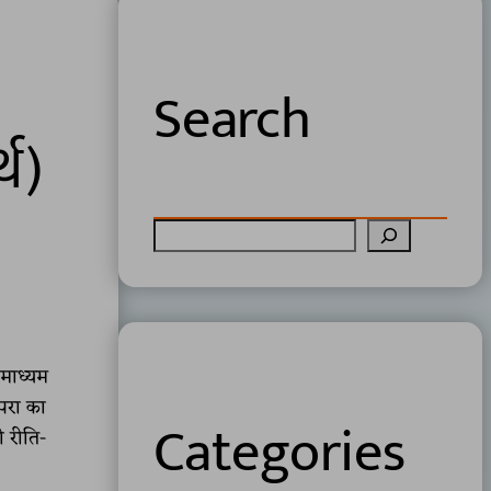
Search
्थ)
S
e
a
r
c
 माध्यम
h
्परा का
Categories
ी रीति-