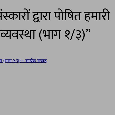
कारों द्वारा पोषित हमारी
व्यवस्था (भाग १/३)”
्था (भाग २/३) – सार्थक संवाद