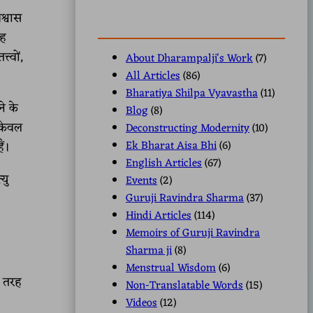
श्वास
यह
्वों,
About Dharampalji's Work
(7)
All Articles
(86)
Bharatiya Shilpa Vyavastha
(11)
े के
Blog
(8)
 केवल
Deconstructing Modernity
(10)
Ek Bharat Aisa Bhi
(6)
ैं।
English Articles
(67)
यु
Events
(2)
Guruji Ravindra Sharma
(37)
Hindi Articles
(114)
Memoirs of Guruji Ravindra
Sharma ji
(8)
Menstrual Wisdom
(6)
ी तरह
Non-Translatable Words
(15)
Videos
(12)