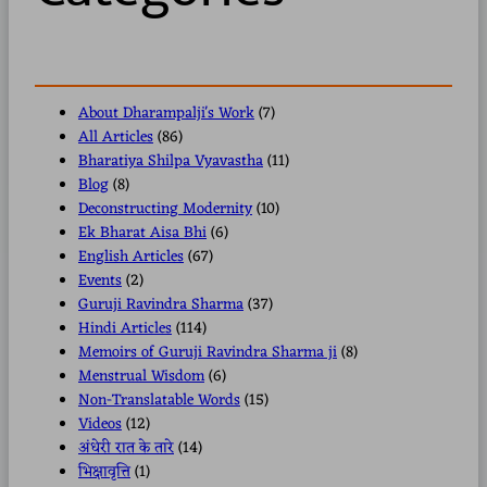
About Dharampalji's Work
(7)
All Articles
(86)
Bharatiya Shilpa Vyavastha
(11)
Blog
(8)
Deconstructing Modernity
(10)
Ek Bharat Aisa Bhi
(6)
English Articles
(67)
Events
(2)
Guruji Ravindra Sharma
(37)
Hindi Articles
(114)
Memoirs of Guruji Ravindra Sharma ji
(8)
Menstrual Wisdom
(6)
Non-Translatable Words
(15)
Videos
(12)
अंधेरी रात के तारे
(14)
भिक्षावृत्ति
(1)