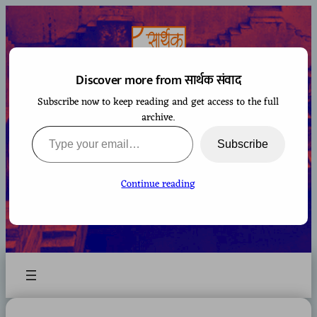
Skip
to
content
Discover more from सार्थक संवाद
Subscribe now to keep reading and get access to the full
सार्थक संवाद
archive.
Type your email…
Subscribe
Continue reading
A space to gaze at the world from Bharatiya
perspective