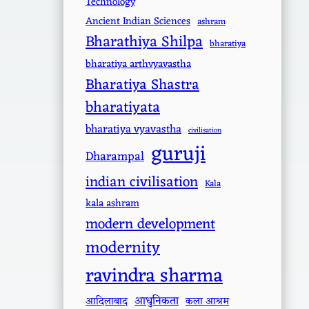
Technology
Ancient Indian Sciences
ashram
Bharathiya Shilpa
bharatiya
bharatiya arthvyavastha
Bharatiya Shastra
bharatiyata
bharatiya vyavastha
civilisation
guruji
Dharampal
indian civilisation
Kala
kala ashram
modern development
modernity
ravindra sharma
आधुनिकता
आदिलाबाद
कला आश्रम