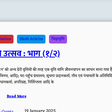
Sharma
Hindi Articles
भिक्षावृत्ति
्ति उत्सव : भाग (१/२)
िक्षाटन’ को अन्य ढेरों वृत्तियों की तरह एक वृत्ति यानि जीवनयापन का साधन माना गया है
नय, आदि); घर-पहुँच ग्रंथालय; सूचना प्रदानकर्ता; गाँव एवं पंचायतों के अतिविशि
ानकर्ता; अपरिग्रह, निर्लिप्तता आदि के
Read More
19 January 2025
h Gupta