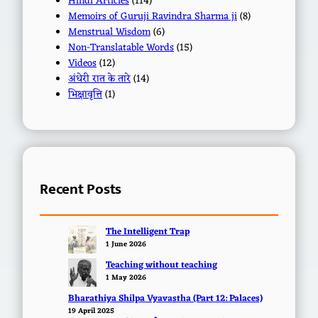
Hindi Articles
(114)
Memoirs of Guruji Ravindra Sharma ji
(8)
Menstrual Wisdom
(6)
Non-Translatable Words
(15)
Videos
(12)
अंधेरी रात के तारे
(14)
भिक्षावृत्ति
(1)
Recent Posts
The Intelligent Trap
1 June 2026
Teaching without teaching
1 May 2026
Bharathiya Shilpa Vyavastha (Part 12: Palaces)
19 April 2025