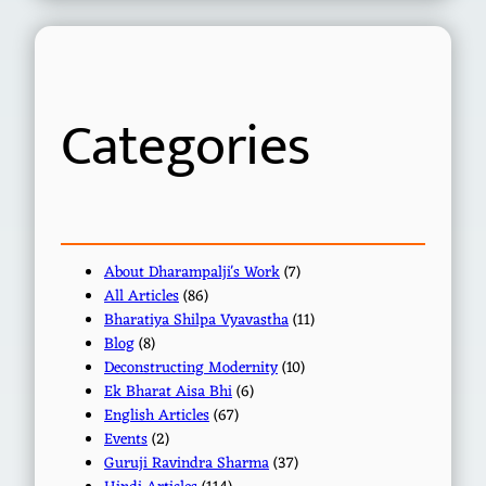
a
r
c
h
Categories
About Dharampalji's Work
(7)
All Articles
(86)
Bharatiya Shilpa Vyavastha
(11)
Blog
(8)
Deconstructing Modernity
(10)
Ek Bharat Aisa Bhi
(6)
English Articles
(67)
Events
(2)
Guruji Ravindra Sharma
(37)