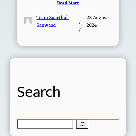
Read More
Team Saarthak
28 August
/
Samvaad
2024
/
Search
S
e