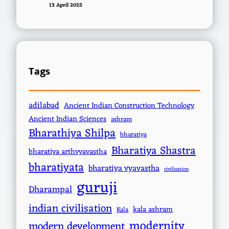
13 April 2025
Tags
adilabad
Ancient Indian Construction Technology
Ancient Indian Sciences
ashram
Bharathiya Shilpa
bharatiya
Bharatiya Shastra
bharatiya arthvyavastha
bharatiyata
bharatiya vyavastha
civilisation
guruji
Dharampal
indian civilisation
kala ashram
Kala
modernity
modern development