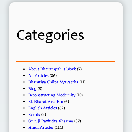
r
c
h
Categories
About Dharampalji's Work
(7)
All Articles
(86)
Bharatiya Shilpa Vyavastha
(11)
Blog
(8)
Deconstructing Modernity
(10)
Ek Bharat Aisa Bhi
(6)
English Articles
(67)
Events
(2)
Guruji Ravindra Sharma
(37)
Hindi Articles
(114)