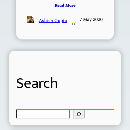
Read More
7 May 2020
Ashish Gupta
//
Search
S
e
a