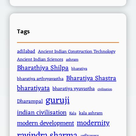
Tags
adilabad
Ancient Indian Construction Technology
Ancient Indian Sciences
ashram
Bharathiya Shilpa
bharatiya
Bharatiya Shastra
bharatiya arthvyavastha
bharatiyata
bharatiya vyavastha
civilisation
guruji
Dharampal
indian civilisation
kala ashram
Kala
modernity
modern development
ravindra sharma