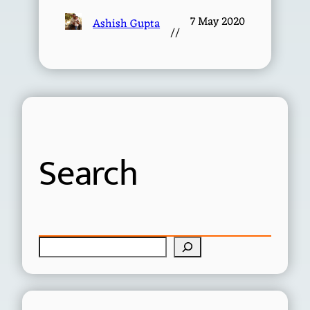
7 May 2020
Ashish Gupta
//
Search
S
e
a
r