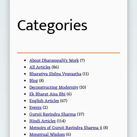
c
h
Categories
About Dharampalji's Work
(7)
All Articles
(86)
Bharatiya Shilpa Vyavastha
(11)
Blog
(8)
Deconstructing Modernity
(10)
Ek Bharat Aisa Bhi
(6)
English Articles
(67)
Events
(2)
Guruji Ravindra Sharma
(37)
Hindi Articles
(114)
Memoirs of Guruji Ravindra Sharma ji
(8)
Menstrual Wisdom
(6)