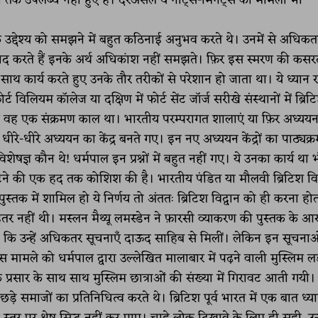
भी तक उपलब्ध नहीं हुए हैं। दरअसल ये नोट्स-मिनट्स का मामला भी
े उद्देश्य को समझने में बहुत कठिनाई अनुभव करते थे। उनमें से अधिकत
 पद्य याद करते हैं इनके अर्थ अधिकांश नहीं समझते। फ़िर इस स्मरण की कस
े साथ कार्य करते हुए उनके तौर तरीकों से परेशान हो जाता था। ये ध्यान 
 विलियम कॉलेज या दक्षिण में फोर्ट सेंट जॉर्ज सरीखे संस्थानों में ब्रिट
 वह एक संक्रमण काल था। भारतीय परम्परागत शालाएं या फ़िर अध्ययन क
े-धीरे अध्ययन का केंद्र बनते गए। इन नए अध्ययन केंद्रों का पाठ्यक्
्ञ कौन थे! धर्मपाल इन प्रश्नों में बहुत नहीं गए। ये उनका कार्य था 
 निपटने की एक हद तक कोशिश की है। भारतीय पंडित या मौलवी ब्रिटिश विद्
ुस्तक में शामिल हो ये निर्णय तो अंततः ब्रिटिश विद्वान को ही करना हो
े बेहतर नहीं थी। मस्लन मैथ्यू लमस्डेन ने फ़ारसी व्याकरण की पुस्तक के आरम
ि उन्हें अधिकतर सूचनाएँ दाऊद साहिब से मिलीं। लेकिन इन सूचना
मामले को धर्मपाल द्वारा उल्लेखित मालाबार में पढ़ने वाली मुस्लिम लड
े प्रसार के साथ साथ मुस्लिम छात्राओं की संख्या में गिरावट आती गयी। 
छड़े समाजों का प्रतिनिधित्व करते थे। ब्रिटिश पूर्व भारत में एक बात ध्या