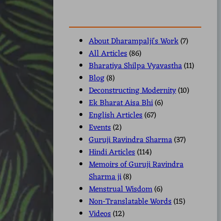
About Dharampalji's Work
(7)
All Articles
(86)
Bharatiya Shilpa Vyavastha
(11)
Blog
(8)
Deconstructing Modernity
(10)
Ek Bharat Aisa Bhi
(6)
English Articles
(67)
Events
(2)
Guruji Ravindra Sharma
(37)
Hindi Articles
(114)
Memoirs of Guruji Ravindra
Sharma ji
(8)
Menstrual Wisdom
(6)
Non-Translatable Words
(15)
Videos
(12)