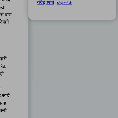
। उनका
रविंद्र शर्मा
रवीन्द्र शर्मा जी
रे!
े बड़ा
 देखने
ा
स
मारी
िक्र
 हो
ग
 कार्य
 जगह
वाली