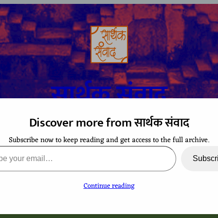
सार्थक संवाद
Discover more from सार्थक संवाद
Subscribe now to keep reading and get access to the full archive.
A space to gaze at the world from Bharatiya perspective
ail…
Subscr
Continue reading
TCHING
CONTACT
EVENTS