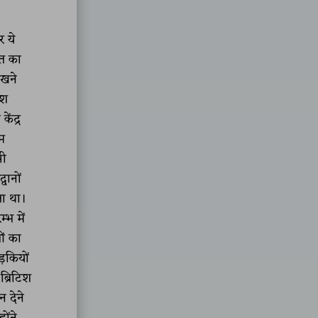
र ये
रत का
रखने
िश
ेंद्र
रम
भी
वानों
ता था।
्भ में
ओं का
़कियों
ब्रिटिश
न देने