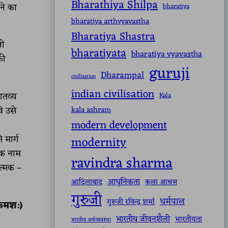
Bharathiya Shilpa
ने का
bharatiya
bharatiya arthvyavastha
Bharatiya Shastra
जो
bharatiyata
bharatiya vyavastha
की
guruji
Dharampal
civilisation
indian civilisation
ातव्य
Kala
े उसे
kala ashram
modern development
मार्ग
modernity
एक नाम
ravindra sharma
त्मक –
आधुनिकता
आदिलाबाद
कला आश्रम
गुरुजी
धर्मपाल
गुरुजी रविन्द्र शर्मा
्रमश:)
भारतीय जीवनशैली
भारतीयता
भारतीय अर्थव्यवस्था