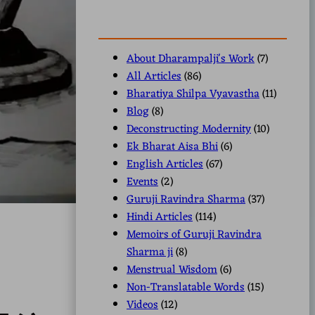
About Dharampalji's Work
(7)
All Articles
(86)
Bharatiya Shilpa Vyavastha
(11)
Blog
(8)
Deconstructing Modernity
(10)
Ek Bharat Aisa Bhi
(6)
English Articles
(67)
Events
(2)
Guruji Ravindra Sharma
(37)
Hindi Articles
(114)
Memoirs of Guruji Ravindra
Sharma ji
(8)
Menstrual Wisdom
(6)
Non-Translatable Words
(15)
Videos
(12)