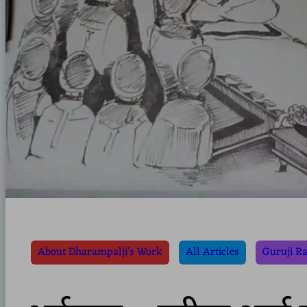
About Dharampalji’s Work
All Articles
Guruji R