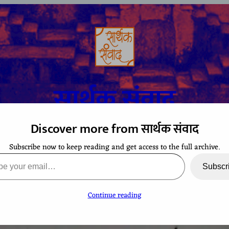
सार्थक संवाद
Discover more from सार्थक संवाद
Subscribe now to keep reading and get access to the full archive.
A space to gaze at the world from Bharatiya perspective
ail…
Subscr
Continue reading
TCHING
CONTACT
EVENTS