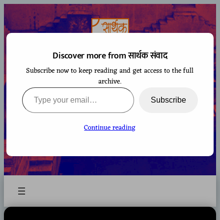
Skip
to
content
Discover more from सार्थक संवाद
Subscribe now to keep reading and get access to the full
सार्थक संवाद
archive.
Type your email…
Subscribe
Continue reading
A space to gaze at the world from Bharatiya
perspective