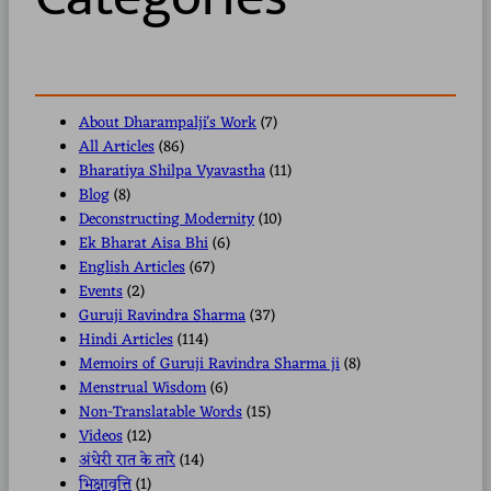
About Dharampalji's Work
(7)
All Articles
(86)
Bharatiya Shilpa Vyavastha
(11)
Blog
(8)
Deconstructing Modernity
(10)
Ek Bharat Aisa Bhi
(6)
English Articles
(67)
Events
(2)
Guruji Ravindra Sharma
(37)
Hindi Articles
(114)
Memoirs of Guruji Ravindra Sharma ji
(8)
Menstrual Wisdom
(6)
Non-Translatable Words
(15)
Videos
(12)
अंधेरी रात के तारे
(14)
भिक्षावृत्ति
(1)