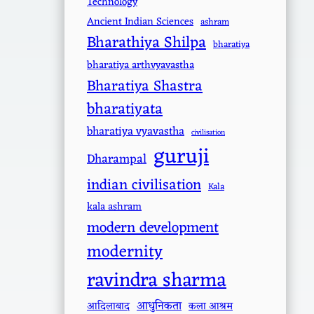
Technology
Ancient Indian Sciences
ashram
Bharathiya Shilpa
bharatiya
bharatiya arthvyavastha
Bharatiya Shastra
bharatiyata
bharatiya vyavastha
civilisation
guruji
Dharampal
indian civilisation
Kala
kala ashram
modern development
modernity
ravindra sharma
आधुनिकता
आदिलाबाद
कला आश्रम