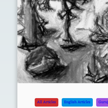
All Articles
English Articles
Guruj