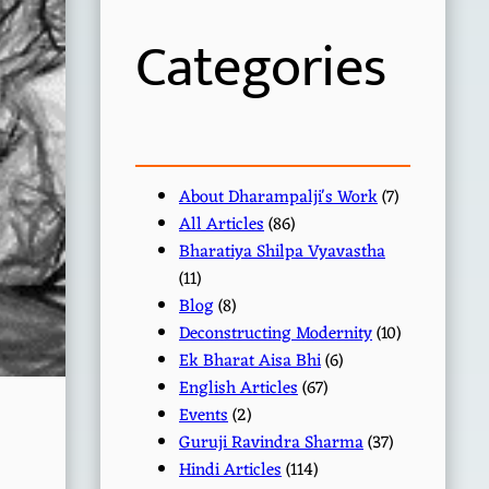
h
Categories
About Dharampalji's Work
(7)
All Articles
(86)
Bharatiya Shilpa Vyavastha
(11)
Blog
(8)
Deconstructing Modernity
(10)
Ek Bharat Aisa Bhi
(6)
English Articles
(67)
Events
(2)
Guruji Ravindra Sharma
(37)
Hindi Articles
(114)