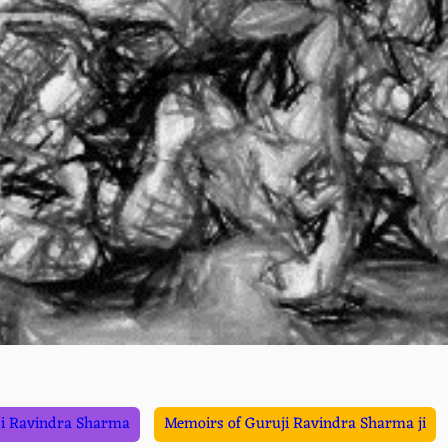
i Ravindra Sharma
Memoirs of Guruji Ravindra Sharma ji